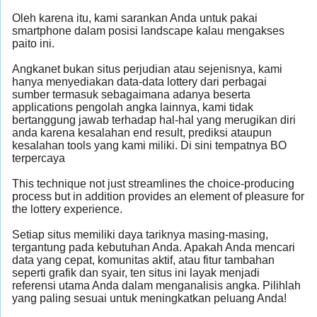
Oleh karena itu, kami sarankan Anda untuk pakai
smartphone dalam posisi landscape kalau mengakses
paito ini.
Angkanet bukan situs perjudian atau sejenisnya, kami
hanya menyediakan data-data lottery dari perbagai
sumber termasuk sebagaimana adanya beserta
applications pengolah angka lainnya, kami tidak
bertanggung jawab terhadap hal-hal yang merugikan diri
anda karena kesalahan end result, prediksi ataupun
kesalahan tools yang kami miliki. Di sini tempatnya BO
terpercaya
This technique not just streamlines the choice-producing
process but in addition provides an element of pleasure for
the lottery experience.
Setiap situs memiliki daya tariknya masing-masing,
tergantung pada kebutuhan Anda. Apakah Anda mencari
data yang cepat, komunitas aktif, atau fitur tambahan
seperti grafik dan syair, ten situs ini layak menjadi
referensi utama Anda dalam menganalisis angka. Pilihlah
yang paling sesuai untuk meningkatkan peluang Anda!