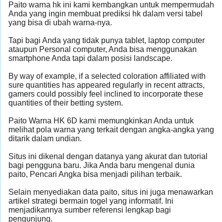
Paito warna hk ini kami kembangkan untuk mempermudah
Anda yang ingin membuat prediksi hk dalam versi tabel
yang bisa di ubah warna-nya.
Tapi bagi Anda yang tidak punya tablet, laptop computer
ataupun Personal computer, Anda bisa menggunakan
smartphone Anda tapi dalam posisi landscape.
By way of example, if a selected coloration affiliated with
sure quantities has appeared regularly in recent attracts,
gamers could possibly feel inclined to incorporate these
quantities of their betting system.
Paito Warna HK 6D kami memungkinkan Anda untuk
melihat pola warna yang terkait dengan angka-angka yang
ditarik dalam undian.
Situs ini dikenal dengan datanya yang akurat dan tutorial
bagi pengguna baru. Jika Anda baru mengenal dunia
paito, Pencari Angka bisa menjadi pilihan terbaik.
Selain menyediakan data paito, situs ini juga menawarkan
artikel strategi bermain togel yang informatif. Ini
menjadikannya sumber referensi lengkap bagi
pengunjung.